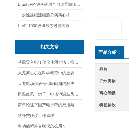
L-autoPP-W科研用全自动蛋白印迹工作站
一次性连续流细胞分离离心机
L-VF-1000玻璃砂芯过滤装置
相关文章
产品介绍：
基因导入电转化仪使用方法：操控，开启基因研究新篇
品牌
大龙离心机在科学研究中的重要性十分突出
产地类别
大龙电动移液枪倒吸问题的解决策略
离心等级
恒温鼓风，烘干：电热恒温鼓风干燥箱，实验室与工业的通用干燥平台
简单论述下国产电子秤的应用与发展前景
特征参数
紫外交联仪工作原理
多功能紫外交联仪怎么用？