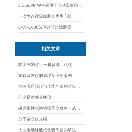
L-autoPP-W科研用全自动蛋白印迹工作站
一次性连续流细胞分离离心机
L-VF-1000玻璃砂芯过滤装置
相关文章
梯度PCR仪：一机多能，优化
旋转蒸发仪的原理及应用范围
方波电穿孔仪与传统的细胞转染方法相比有哪些优势？
什么是紫外交联仪
磁力搅拌水浴锅操作全攻略：从温度设定到搅拌子放置的细节把控
分子杂交仪介绍
大龙电动移液枪倒吸问题的解决策略