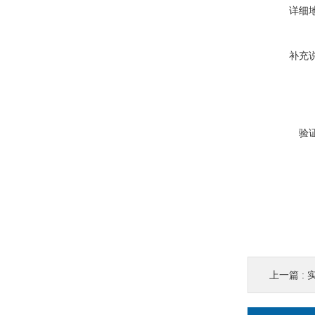
详细
补充
验
上一篇 :