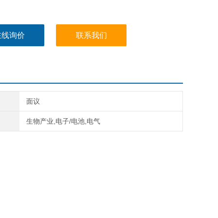
在线询价
联系我们
面议
生物产业,电子/电池,电气