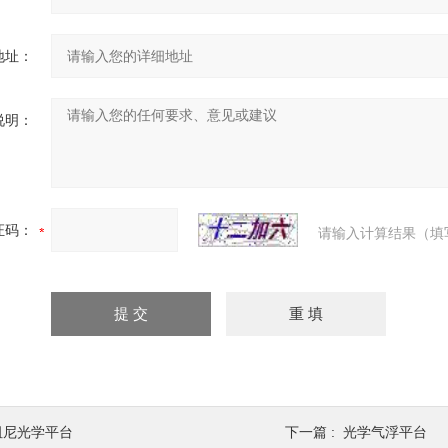
地址：
说明：
证码：
请输入计算结果（填
阻尼光学平台
下一篇 :
光学气浮平台