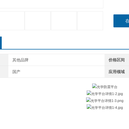
其他品牌
价格区间
国产
应用领域