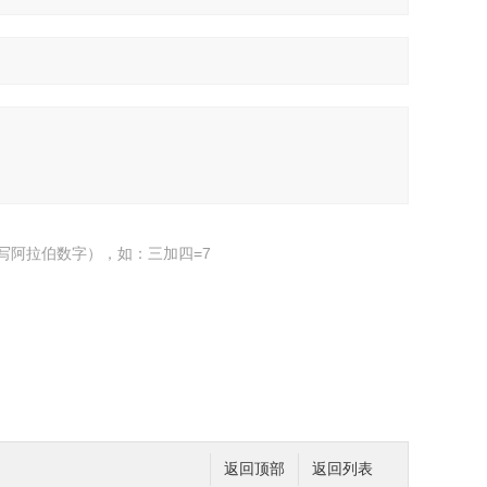
写阿拉伯数字），如：三加四=7
返回顶部
返回列表