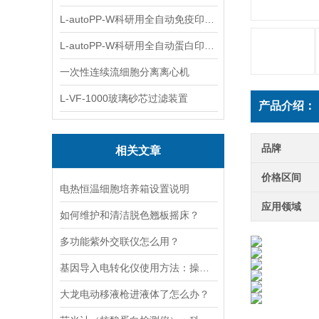
L-autoPP-W科研用全自动免疫印迹设备
L-autoPP-W科研用全自动蛋白印迹工作站
一次性连续流细胞分离离心机
L-VF-1000玻璃砂芯过滤装置
产品介绍：
品牌
相关文章
价格区间
电热恒温细胞培养箱设置说明
应用领域
如何维护和清洁脱色翘板摇床？
多功能紫外交联仪怎么用？
基因导入电转化仪使用方法：操控，开启基因研究新篇
大龙电动移液枪进液体了怎么办？