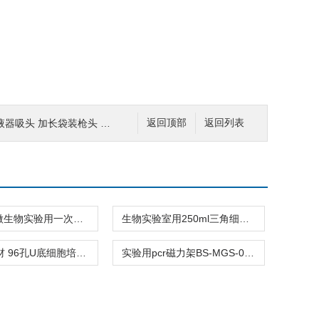
长袋装枪头 货号T-001-1250
返回顶部
返回列表
BS-90-D微生物实验用一次性塑料培养皿 90*15mm 重量14.5g
生物实验室用250ml三角细胞培养瓶 PC材质透气盖 独立包装 货号17211
实验室耗材 96孔U底细胞培养板 96孔板 无热源无内毒素 货号11511
实验用pcr磁力架BS-MGS-096 可细胞分选磁珠分离 适用96孔微孔板