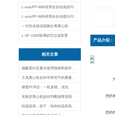
L-autoPP-W科研用全自动免疫印迹设备
L-autoPP-W科研用全自动蛋白印迹工作站
一次性连续流细胞分离离心机
L-VF-1000玻璃砂芯过滤装置
产品介绍：
相关文章
核酸蛋白定量仪使用指南和操作要点
大龙离心机在科学研究中的重要性十分突出
梯度PCR仪：一机多能，优化
您的
实验室离心机如何判断故障原因
恒温鼓风，烘干：电热恒温鼓风干燥箱，实验室与工业的通用干燥平台
您的