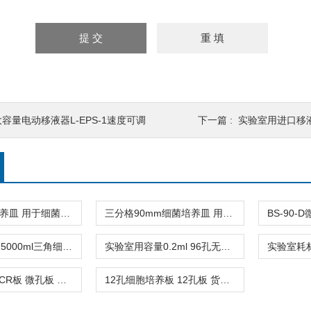
大容量电动移液器L-EPS-1速度可调
下一篇 :
实验室用进口移液器吸头 加
90mm细菌培养皿 用于细菌接种划线分离等微生物学实验 货号12520
三分格90mm细菌培养皿 用于微生物实验细菌接种划线分离 货号12560
生物实验室用5000ml三角细胞培养瓶 PC材质透气盖0.22μm 货号17711
实验室用容量0.2ml 96孔无裙边PCR板 微孔板 透明 货号PP-96-NS-0200
96孔半裙边PCR板 微孔板 容量0.2ml 透明 货号MP-96-HS-0200
12孔细胞培养板 12孔板 货号11210 各种规格6/12/24/48/96孔板