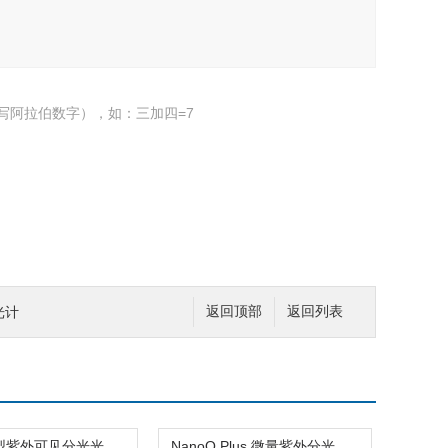
写阿拉伯数字），如：三加四=7
光计
返回顶部
返回列表
UV-5200型紫外可见分光光度计
NanoQ Plus 微量紫外分光光度计