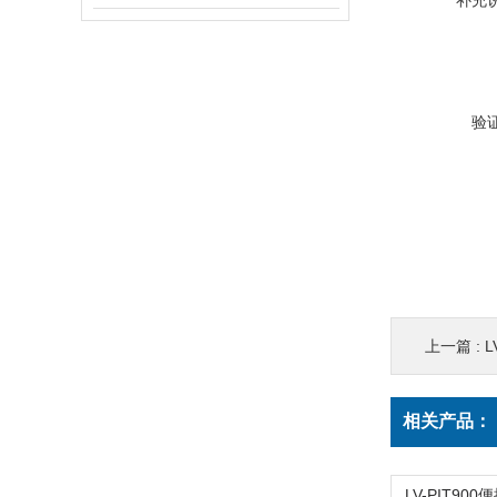
补充
验
上一篇 :
L
相关产品：