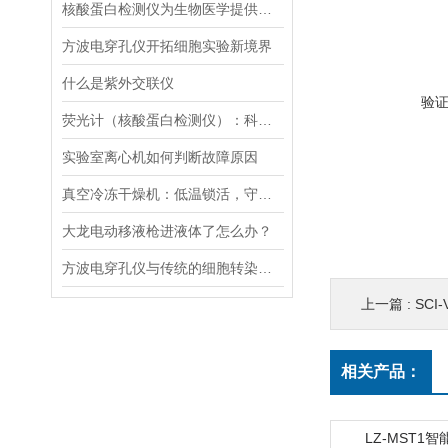
核酸蛋白检测仪为生物医学提供的技术支持
方波电穿孔仪开拓细胞实验新境界
什么是紫外交联仪
验
荧光计（核酸蛋白检测仪）：科技革命的抢跑者
实验室离心机如何判断故障原因
真空冷冻干燥机：低温锁活，守护科研样本“原初状态”
大龙电动移液枪进液体了怎么办？
方波电穿孔仪与传统的细胞转染方法相比有哪些优势？
上一篇 :
SC
相关产品：
LZ-MST1