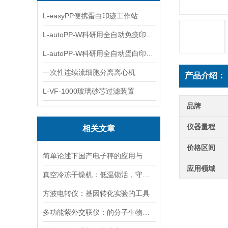
L-easyPP便携蛋白印迹工作站
L-autoPP-W科研用全自动免疫印迹设备
L-autoPP-W科研用全自动蛋白印迹工作站
一次性连续流细胞分离离心机
产品介绍：
L-VF-1000玻璃砂芯过滤装置
品牌
仪器量程
相关文章
价格区间
简单论述下国产电子秤的应用与发展前景
应用领域
真空冷冻干燥机：低温锁活，守护科研样本“原初状态”
方波电转仪：基因转化实验的工具​
多功能紫外交联仪：的分子生物学工具