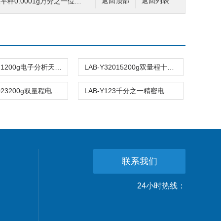
平秤0.0001g万分之一位电池驱动
返回顶部
返回列表
LAB-Y6221200g电子分析天平防静电电池驱动计数功能
LAB-Y32015200g双量程十分位电子分析天平秤带电池
LAB-Y22023200g双量程电子天平秤带百分比计数功能
LAB-Y123千分之一精密电子天平0.001g双量程220g
联系我们
24小时热线：