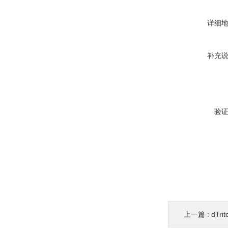
详细
补充
验
上一篇 :
dTr