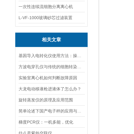
一次性连续流细胞分离离心机
L-VF-1000玻璃砂芯过滤装置
相关文章
基因导入电转化仪使用方法：操控，开启基因研究新篇
方波电穿孔仪与传统的细胞转染方法相比有哪些优势？
实验室离心机如何判断故障原因
大龙电动移液枪进液体了怎么办？
旋转蒸发仪的原理及应用范围
简单论述下国产电子秤的应用与发展前景
梯度PCR仪：一机多能，优化
什么是紫外交联仪