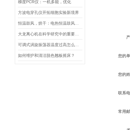
梯度PCR仪：一机多能，优化
方波电穿孔仪开拓细胞实验新境界
恒温鼓风，烘干：电热恒温鼓风干燥箱，实验室与工业的通用干燥平台
大龙离心机在科学研究中的重要性十分突出
可调式涡旋振荡器温度过高怎么解决？
如何维护和清洁脱色翘板摇床？
您的
您的
联系
常用