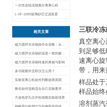
一次性连续流细胞分离离心机
L-VF-1000玻璃砂芯过滤装置
三联冷冻
相关文章
真空离心
磁力搅拌水浴锅操作全攻略：从温度设定到搅拌子放置的细节把控
到足够低
磁力搅拌水浴锅的温度一致性解决方案
速离心旋
磁力搅拌水浴锅转速的奥秘与影响
带，用来
多功能紫外交联仪怎么用？
实验室离心机如何判断故障原因
样品处于
教你如何选购适合自己实验要求的磁力搅拌器
样品始终
方波电穿孔仪开拓细胞实验新境界
溶剂蒸汽
核酸蛋白检测仪为生物医学提供的技术支持