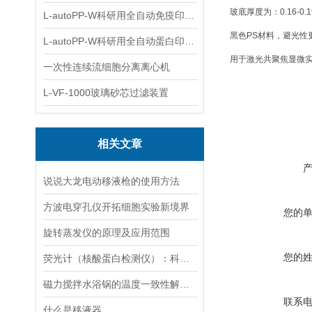
玻底厚度为：0.16-0.
L-autoPP-W科研用全自动免疫印迹设备
黑色PS材料，避光性
L-autoPP-W科研用全自动蛋白印迹工作站
用于激光共聚焦显微实
一次性连续流细胞分离离心机
L-VF-1000玻璃砂芯过滤装置
相关文章
说说大龙电动移液枪的使用方法
方波电穿孔仪开拓细胞实验新境界
您的
旋转蒸发仪的原理及应用范围
您的
荧光计（核酸蛋白检测仪）：科技革命的抢跑者
磁力搅拌水浴锅的温度一致性解决方案
联系
什么是移液器