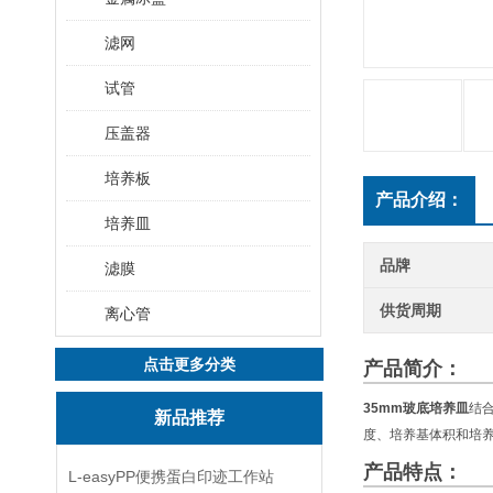
滤网
试管
压盖器
培养板
产品介绍：
培养皿
品牌
滤膜
供货周期
离心管
点击更多分类
产品简介：
35mm
玻底培养皿
结
新品推荐
度、培养基体积和培
产品特点：
L-easyPP便携蛋白印迹工作站