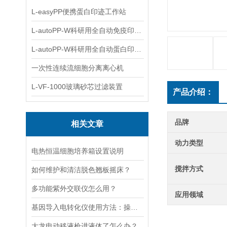
L-easyPP便携蛋白印迹工作站
L-autoPP-W科研用全自动免疫印迹设备
L-autoPP-W科研用全自动蛋白印迹工作站
一次性连续流细胞分离离心机
L-VF-1000玻璃砂芯过滤装置
产品介绍：
品牌
相关文章
动力类型
电热恒温细胞培养箱设置说明
搅拌方式
如何维护和清洁脱色翘板摇床？
多功能紫外交联仪怎么用？
应用领域
基因导入电转化仪使用方法：操控，开启基因研究新篇
大龙电动移液枪进液体了怎么办？