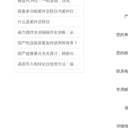
梯度PCR仪：一机多能，优化
探索多功能紫外交联仪与紫外灯的关键差异及应用
什么是紫外交联仪
磁力搅拌水浴锅操作全攻略：从温度设定到搅拌子放置的细节把控
您的
国产恒温摇床要如何使用和保养？
您的
国产超微量分光光度计：精密分析的新标准
基因导入电转化仪使用方法：操控，开启基因研究新篇
联系
常用
详细