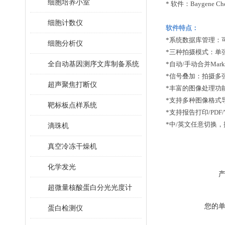
细胞培养小室
*
软件：
Baygene Ch
细胞计数仪
软件特点：
*
系统数据库管理：
细胞分析仪
*
三种拍摄模式：单
全自动基因测序文库制备系统
*
自动
/
手动合并
Mark
*
信号叠加：拍摄多
超声聚焦打断仪
*
丰富的图像处理功
*
支持多种图像格式
靶标板点样系统
*
支持报告打印
/PDF
*
中
/
英文任意切换，
滴珠机
真空冷冻干燥机
化学发光
超微量核酸蛋白分光光度计
您的
蛋白检测仪