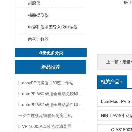
验
封膜仪
核酸提取仪
电穿孔仪基因导入仪电转仪
菌落计数器
点击更多分类
上一篇 :
定量
新品推荐
相关产品：
L-easyPP便携蛋白印迹工作站
L-autoPP-W科研用全自动免疫印迹设备
L-autoPP-W科研用全自动蛋白印迹工作站
一次性连续流细胞分离离心机
L-VF-1000玻璃砂芯过滤装置
GIAS150