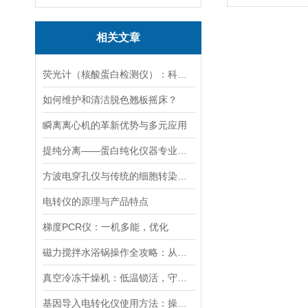
相关文章
荧光计（核酸蛋白检测仪）：科技革命的抢跑者
如何维护和清洁脱色翘板摇床？
瞬离离心机的革新优势与多元应用
提纯分离——蛋白纯化仪器专业应用方案
方波电穿孔仪与传统的细胞转染方法相比有哪些优势？
电转仪的原理与产品特点
梯度PCR仪：一机多能，优化
磁力搅拌水浴锅操作全攻略：从温度设定到搅拌子放置的细节把控
真空冷冻干燥机：低温锁活，守护科研样本“原初状态”
基因导入电转化仪使用方法：操控，开启基因研究新篇