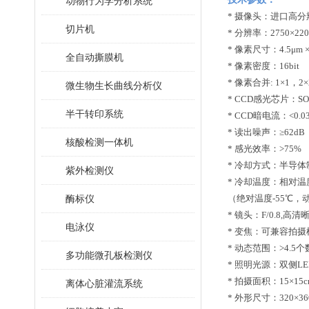
动物行为学分析系统
*
摄像头：进口高分
切片机
*
分辨率：
2750
×2
20
*
像素尺寸：
4.5μm 
全自动撕膜机
*
像素密度：
16bit
*
像素合并
: 1×1
，
2×
微生物生长曲线分析仪
*
CCD
感光芯片：
S
半干转印系统
*
CCD
暗电流：
<0.03
*
读出噪声：
≥62dB
核酸检测一体机
*
感光效率：
>75%
*
冷却方式：半导体
紫外检测仪
*
冷却温度：相对温
酶标仪
（绝对温度
-55
℃
，
*
镜头：
F/0.
8
,
高清
电泳仪
*
变焦：可兼容拍摄
*
动态范围：
>4.5
个
多功能微孔板检测仪
*
照明光源：双侧
LE
*
拍摄面积：
15
×
15
离体心脏灌流系统
*
外形尺寸：
320×3