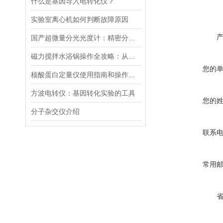
什么是基因导入电转化仪？
实验室离心机如何判断故障原因
国产超微量分光光度计：精密分析的新标准
磁力搅拌水浴锅操作全攻略：从温度设定到搅拌子放置的细节把控
您的
核酸蛋白定量仪使用指南和操作要点
方波电转仪：基因转化实验的工具​
您的
分子杂交仪介绍
联系
常用