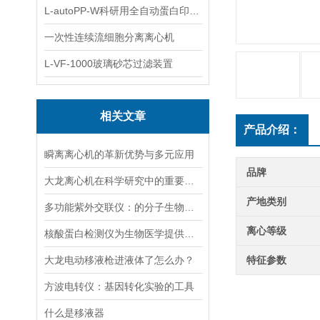
L-autoPP-W科研用全自动蛋白印迹工作站
一次性连续流细胞分离离心机
L-VF-1000玻璃砂芯过滤装置
相关文章
产品介绍：
瞬离离心机的革新优势与多元应用
品牌
大龙离心机在科学研究中的重要性十分突出
产地类别
多功能紫外交联仪：的分子生物学工具
离心等级
核酸蛋白检测仪为生物医学提供的技术支持
大龙电动移液枪进液体了怎么办？
特征参数
方波电转仪：基因转化实验的工具​
什么是移液器