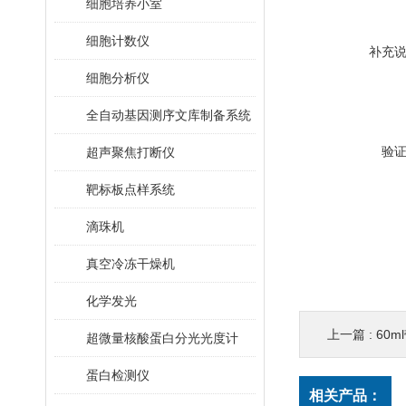
细胞培养小室
细胞计数仪
补充
细胞分析仪
全自动基因测序文库制备系统
验
超声聚焦打断仪
靶标板点样系统
滴珠机
真空冷冻干燥机
化学发光
上一篇 :
60ml带
超微量核酸蛋白分光光度计
蛋白检测仪
相关产品：