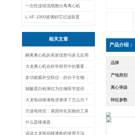
一次性连续流细胞分离离心机
L-VF-1000玻璃砂芯过滤装置
相关文章
产品介绍：
瞬离离心机的革新优势与多元应用
品牌
大龙离心机在科学研究中的重要性十分突出
产地类别
多功能紫外交联仪：的分子生物学工具
离心等级
核酸蛋白检测仪为生物医学提供的技术支持
大龙电动移液枪进液体了怎么办？
特征参数
方波电转仪：基因转化实验的工具​
什么是移液器
说说大龙电动移液枪的使用方法