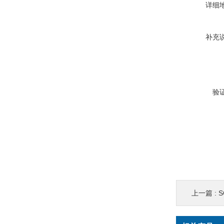
详细
补充
验
上一篇 :
S