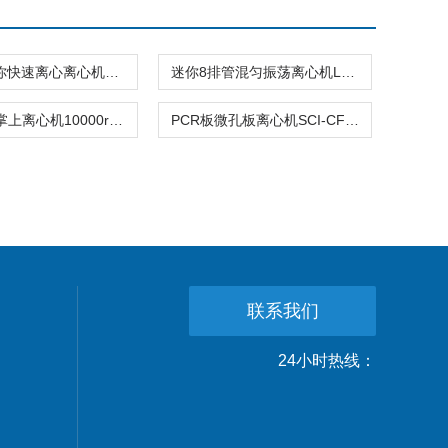
掌上型迷你快速离心离心机L-CMP7
迷你8排管混匀振荡离心机L-CM-MINI
HP100-A掌上离心机10000rpm复合型一体化转子
PCR板微孔板离心机SCI-CF2800M
联系我们
24小时热线：