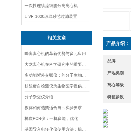
一次性连续流细胞分离离心机
L-VF-1000玻璃砂芯过滤装置
相关文章
产品介绍：
瞬离离心机的革新优势与多元应用
品牌
大龙离心机在科学研究中的重要性十分突出
产地类别
多功能紫外交联仪：的分子生物学工具
离心等级
核酸蛋白检测仪为生物医学提供的技术支持
分子杂交仪介绍
特征参数
教你如何选购适合自己实验要求的磁力搅拌器
梯度PCR仪：一机多能，优化
基因导入电转化仪使用方法：操控，开启基因研究新篇