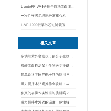
L-autoPP-W科研用全自动蛋白印迹工作站
一次性连续流细胞分离离心机
L-VF-1000玻璃砂芯过滤装置
相关文章
多功能紫外交联仪：的分子生物学工具
核酸蛋白检测仪为生物医学提供的技术支持
简单论述下国产电子秤的应用与发展前景
磁力搅拌水浴锅操作全攻略：从温度设定到搅拌子放置的细节把控
你真的会操作实验室均质机吗？
磁力搅拌水浴锅的温度一致性解决方案