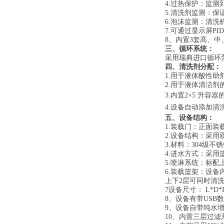
4.过热保护：监
5.清洗剂监测：
6.泡沫监测：清
7.
可通过显示屏
P
8、内置3套高、
三、
循环系统：
采用瑞典进口
循环
四、
清洗剂分配：
1.用于液体酸性助
2.用于液体清洁剂
3.内置
2
×
5
升容器
4.设备自动添加清
五、
设备结构：
1.装载门：正面装
2
.
设备结构：采用
3.材料：304级不
4.进水方式：采用
5.喷淋系统：标
6.装载篮架：
设备
上下2层可同时清洗
7设备尺寸：
L*D*
8、
设备有带
USB
9、设备自带纯水
10、
内置三
层过滤