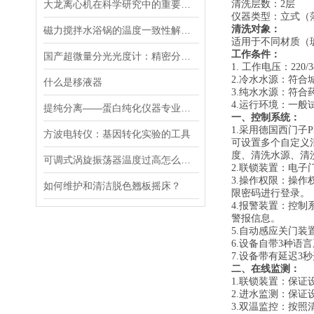
大龙离心机在科学研究中的重要性十分突出
清洗层数：
2层
仪器类型：立式（
清洗对象：
磁力搅拌水浴锅的温度一致性解决方案
适用于
不同材质（
工作条件：
国产超微量分光光度计：精密分析的新标准
1. 工作电压：
220/
3
2.冷水水源：符合城市
什么是移液器
3.纯水水源：符合药
4.
运行环境：一般
提纯分离——蛋白纯化仪器专业应用方案
一、
控制系统：
1.采用德国西门子
方波电转仪：基因转化实验的工具​
可设置多个自定义
度、清洗水源、清
可调式涡旋振荡器温度过高怎么解决？
2.联锁装置：电
3.操作权限：
操作
如何维护和清洁脱色翘板摇床？
限密码进行
登录。
4.报警装置：控
警报信息。
5.
自动感应
关
门
装
6.设备自带3种语
7.设备带有延迟3
二、
在线监测：
1.联锁装置：保
2.进水监测：保
3.双温监控：按