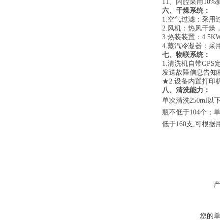
11、
内腔
采用
10
六、
干燥系统：
1.空气过滤：采用过
2.风机：
热风干燥
3.热装装置：
4
.5K
4.蒸汽冷凝器：
七、
物联系统：
1.
清洗机自带
GP
发送故障信息告知
★
2.
设备
内置
打印
八、清洗能力：
单次清洗
250ml以
瓶
不低于
104个；
低于
160支;可根
您的