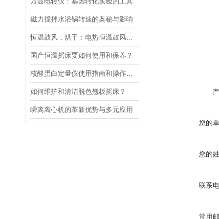
方波电转仪：基因转化实验的工具​
磁力搅拌水浴锅转速的奥秘与影响
恒温鼓风，烘干：电热恒温鼓风干燥箱，实验室与工业的通用干燥平台
国产恒温摇床要如何使用和保养？
核酸蛋白定量仪使用指南和操作要点
如何维护和清洁脱色翘板摇床？
瞬离离心机的革新优势与多元应用
您的
您的
联系
常用