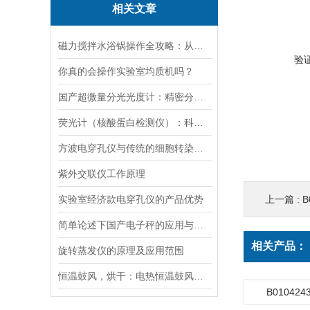
相关文章
磁力搅拌水浴锅操作全攻略：从温度设定到搅拌子放置的细节把控
验
你真的会操作实验室均质机吗？
国产超微量分光光度计：精密分析的新标准
荧光计（核酸蛋白检测仪）：科技革命的抢跑者
方波电穿孔仪与传统的细胞转染方法相比有哪些优势？
紫外交联仪工作原理
实验室经济款电穿孔仪的产品优势
上一篇 :
B
简单论述下国产电子秤的应用与发展前景
相关产品：
旋转蒸发仪的原理及应用范围
恒温鼓风，烘干：电热恒温鼓风干燥箱，实验室与工业的通用干燥平台
B0104