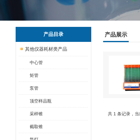
产品目录
产品展示
其他仪器耗材类产品
中心管
矩管
泵管
顶空样品瓶
采样锥
共 1 条记录，当
截取锥
氘灯