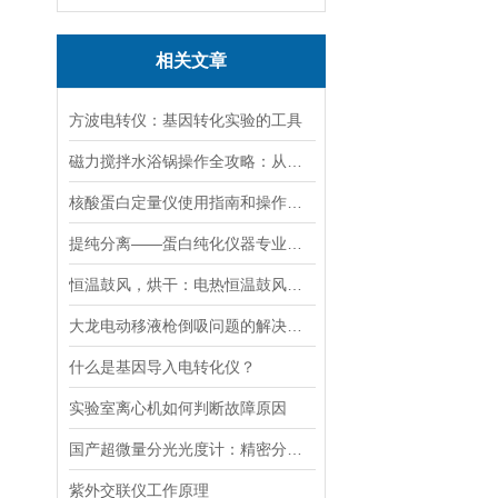
相关文章
方波电转仪：基因转化实验的工具​
磁力搅拌水浴锅操作全攻略：从温度设定到搅拌子放置的细节把控
核酸蛋白定量仪使用指南和操作要点
提纯分离——蛋白纯化仪器专业应用方案
恒温鼓风，烘干：电热恒温鼓风干燥箱，实验室与工业的通用干燥平台
大龙电动移液枪倒吸问题的解决策略
什么是基因导入电转化仪？
实验室离心机如何判断故障原因
国产超微量分光光度计：精密分析的新标准
紫外交联仪工作原理