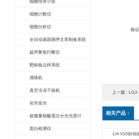
细胞培养小室
细胞计数仪
细胞分析仪
验
全自动基因测序文库制备系统
超声聚焦打断仪
靶标板点样系统
滴珠机
真空冷冻干燥机
上一篇 :
LGJ
化学发光
相关产品：
超微量核酸蛋白分光光度计
蛋白检测仪
LH-V10自