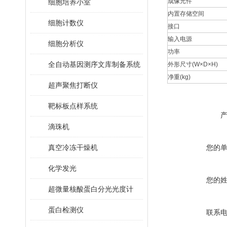
成像元件
细胞培养小室
内置存储空间
细胞计数仪
接口
输入电源
细胞分析仪
功率
全自动基因测序文库制备系统
外形尺寸(W×D×H)
净重(kg)
超声聚焦打断仪
靶标板点样系统
滴珠机
真空冷冻干燥机
您的
化学发光
您的
超微量核酸蛋白分光光度计
蛋白检测仪
联系