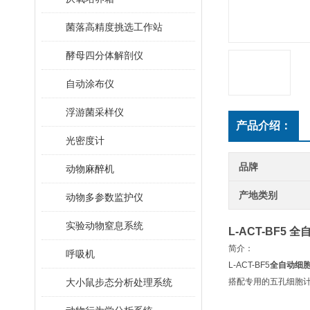
菌落高精度挑选工作站
酵母四分体解剖仪
自动涂布仪
浮游菌采样仪
产品介绍：
光密度计
品牌
动物麻醉机
产地类别
动物多参数监护仪
实验动物窒息系统
L-ACT-
BF
5
全
简介：
呼吸机
L-ACT-BF5
全自动细
大小鼠步态分析处理系统
搭配专用的五孔细胞