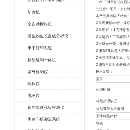
动物行为学分析系统
L-ACT-BF5可
的过程中采用一次性
切片机
本产品具有以下特点
Ø外观新颖du特，体
全自动撕膜机
Ø采用10.1寸高清彩
微生物生长曲线分析仪
Ø先进的人工智能算
Ø全避光外壳，无惧
半干转印系统
Ø拥有5孔位超大容
Ø视频流图像采集，
核酸检测一体机
Ø拥有自动对焦分析z
紫外检测仪
技术参数：
型号
酶标仪
处理时间
电泳仪
样品处理浓度
多功能微孔板检测仪
样品直径大小范围
最小样品体积
离体心脏灌流系统
物镜