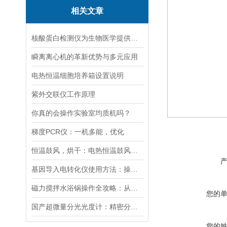
相关文章
核酸蛋白检测仪为生物医学提供的技术支持
瞬离离心机的革新优势与多元应用
电热恒温细胞培养箱设置说明
紫外交联仪工作原理
你真的会操作实验室均质机吗？
梯度PCR仪：一机多能，优化
恒温鼓风，烘干：电热恒温鼓风干燥箱，实验室与工业的通用干燥平台
基因导入电转化仪使用方法：操控，开启基因研究新篇
磁力搅拌水浴锅操作全攻略：从温度设定到搅拌子放置的细节把控
您的
国产超微量分光光度计：精密分析的新标准
您的