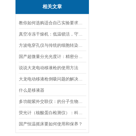
相关文章
教你如何选购适合自己实验要求的磁力搅拌器
真空冷冻干燥机：低温锁活，守护科研样本“原初状态”
方波电穿孔仪与传统的细胞转染方法相比有哪些优势？
国产超微量分光光度计：精密分析的新标准
说说大龙电动移液枪的使用方法
大龙电动移液枪倒吸问题的解决策略
什么是移液器
多功能紫外交联仪：的分子生物学工具
荧光计（核酸蛋白检测仪）：科技革命的抢跑者
国产恒温摇床要如何使用和保养？