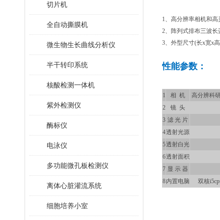
切片机
1、高分辨率相机和
全自动撕膜机
2、阵列式排布三波长
3、外型尺寸(长x宽x高):
微生物生长曲线分析仪
半干转印系统
性能参数：
核酸检测一体机
1
相 机
高分辨科研级
紫外检测仪
2
镜 头
3
滤 光 片
酶标仪
4
透射光源
5
透射白光
电泳仪
6
透射面积
多功能微孔板检测仪
7
显 示 器
8
内置电脑
双核i5c
离体心脏灌流系统
细胞培养小室