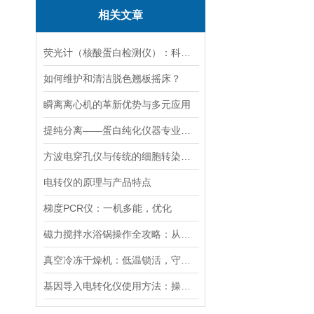
相关文章
荧光计（核酸蛋白检测仪）：科技革命的抢跑者
如何维护和清洁脱色翘板摇床？
瞬离离心机的革新优势与多元应用
提纯分离——蛋白纯化仪器专业应用方案
方波电穿孔仪与传统的细胞转染方法相比有哪些优势？
电转仪的原理与产品特点
梯度PCR仪：一机多能，优化
磁力搅拌水浴锅操作全攻略：从温度设定到搅拌子放置的细节把控
真空冷冻干燥机：低温锁活，守护科研样本“原初状态”
基因导入电转化仪使用方法：操控，开启基因研究新篇