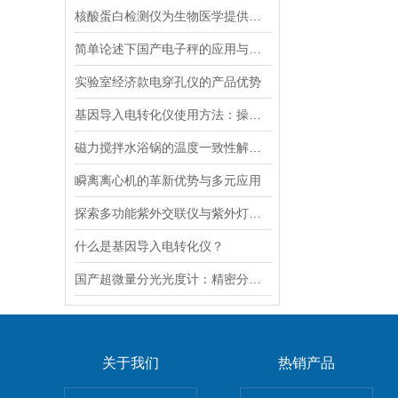
核酸蛋白检测仪为生物医学提供的技术支持
简单论述下国产电子秤的应用与发展前景
实验室经济款电穿孔仪的产品优势
基因导入电转化仪使用方法：操控，开启基因研究新篇
磁力搅拌水浴锅的温度一致性解决方案
瞬离离心机的革新优势与多元应用
探索多功能紫外交联仪与紫外灯的关键差异及应用
什么是基因导入电转化仪？
国产超微量分光光度计：精密分析的新标准
关于我们
热销产品