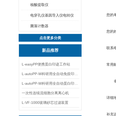
核酸提取仪
您的
电穿孔仪基因导入仪电转仪
菌落计数器
您的
点击更多分类
联系
新品推荐
L-easyPP便携蛋白印迹工作站
常用
L-autoPP-W科研用全自动免疫印迹设备
L-autoPP-W科研用全自动蛋白印迹工作站
一次性连续流细胞分离离心机
详细
L-VF-1000玻璃砂芯过滤装置
补充