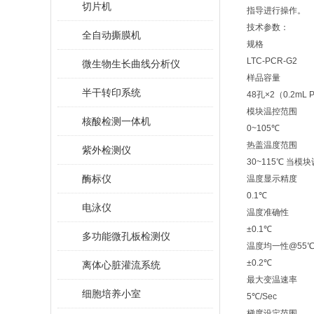
切片机
指导进行操作。
技术参数：
全自动撕膜机
规格
LTC-PCR-G2
微生物生长曲线分析仪
样品容量
半干转印系统
48孔×2（0.2mL
模块温控范围
核酸检测一体机
0~105℃
热盖温度范围
紫外检测仪
30~115℃ 当
酶标仪
温度显示精度
0.1℃
电泳仪
温度准确性
±0.1℃
多功能微孔板检测仪
温度均一性@55
±0.2℃
离体心脏灌流系统
最大变温速率
细胞培养小室
5℃/Sec
梯度设定范围