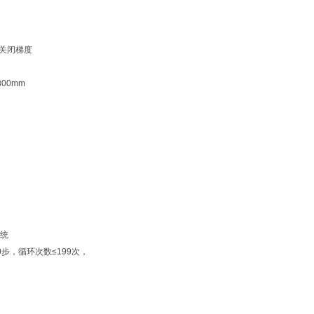
时关闭梯度
×800mm
统
步，循环次数≤199次，