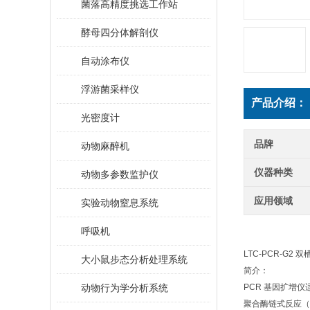
菌落高精度挑选工作站
酵母四分体解剖仪
自动涂布仪
浮游菌采样仪
产品介绍：
光密度计
品牌
动物麻醉机
仪器种类
动物多参数监护仪
应用领域
实验动物窒息系统
呼吸机
LTC-PCR-G2
大小鼠步态分析处理系统
简介：
动物行为学分析系统
PCR 基因扩增
聚合酶链式反应（Po