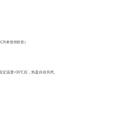
 PCR单管/8联管）
模块设定温度<30℃后，热盖自动关闭。
℃