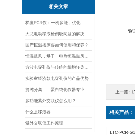
相关文章
梯度PCR仪：一机多能，优化
验
大龙电动移液枪倒吸问题的解决策略
国产恒温摇床要如何使用和保养？
恒温鼓风，烘干：电热恒温鼓风干燥箱，实验室与工业的通用干燥平台
方波电穿孔仪与传统的细胞转染方法相比有哪些优势？
实验室经济款电穿孔仪的产品优势
提纯分离——蛋白纯化仪器专业应用方案
上一篇 :
L
多功能紫外交联仪怎么用？
什么是移液器
相关产品：
紫外交联仪工作原理