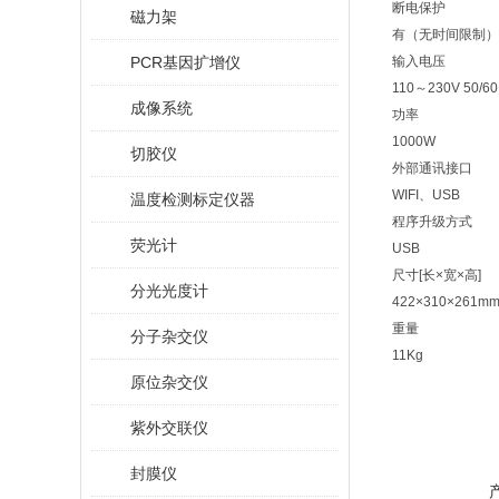
断电保护
磁力架
有（无时间限制）
PCR基因扩增仪
输入电压
110～230V 50/6
成像系统
功率
1000W
切胶仪
外部通讯接口
WIFI、USB
温度检测标定仪器
程序升级方式
荧光计
USB
尺寸[长×宽×高]
分光光度计
422×310×261m
重量
分子杂交仪
11Kg
原位杂交仪
紫外交联仪
封膜仪