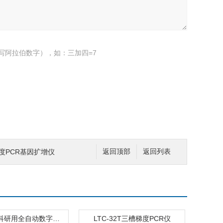
写阿拉伯数字），如：三加四=7
 梯度PCR基因扩增仪
返回顶部
返回列表
dQ30-X5科研用全自动数字PCR仪
LTC-32T三槽梯度PCR仪