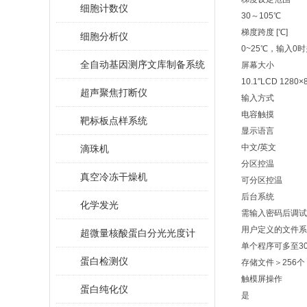
细胞计数仪
30～105℃
梯度跨度 [℃]
细胞分析仪
0~25℃，输入0
全自动基因测序文库制备系统
屏幕大小
10.1″LCD 1280
超声聚焦打断仪
输入方式
电容触摸
靶标板点样系统
显示语言
中文/英文
滴珠机
分区控温
真空冷冻干燥机
可分区控温
后台系统
化学发光
需输入密码后调试
用户定义的文件系
超微量核酸蛋白分光光度计
单个程序可多至30
蛋白检测仪
存储文件＞256个
触模屏操作
蛋白纯化仪
是