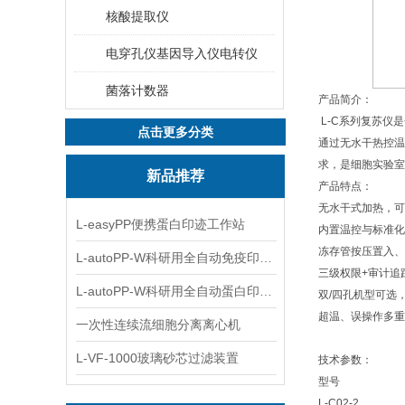
核酸提取仪
电穿孔仪基因导入仪电转仪
菌落计数器
产品简介：
L-C系列复苏仪
点击更多分类
通过无水干热控温
求，是细胞实验室
新品推荐
产品特点：
无水干式加热，可
L-easyPP便携蛋白印迹工作站
内置温控与标准化
冻存管按压置入、
L-autoPP-W科研用全自动免疫印迹设备
三级权限+审计追
L-autoPP-W科研用全自动蛋白印迹工作站
双/四孔机型可选
超温、误操作多重
一次性连续流细胞分离离心机
L-VF-1000玻璃砂芯过滤装置
技术参数：
型号
L-C02-2