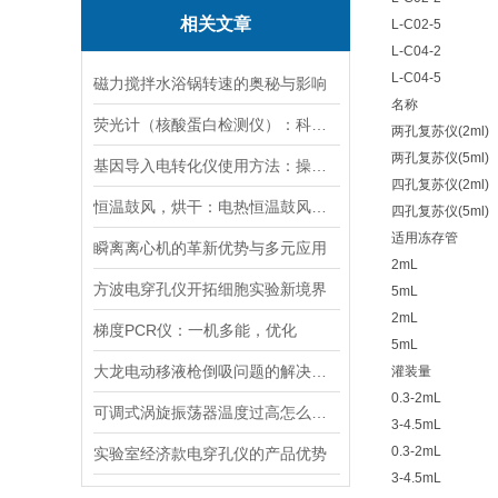
相关文章
L-C02-5
L-C04-2
L-C04-5
磁力搅拌水浴锅转速的奥秘与影响
名称
荧光计（核酸蛋白检测仪）：科技革命的抢跑者
两孔复苏仪(2ml)
两孔复苏仪(5ml)
基因导入电转化仪使用方法：操控，开启基因研究新篇
四孔复苏仪(2ml)
恒温鼓风，烘干：电热恒温鼓风干燥箱，实验室与工业的通用干燥平台
四孔复苏仪(5ml)
适用冻存管
瞬离离心机的革新优势与多元应用
2mL
方波电穿孔仪开拓细胞实验新境界
5mL
2mL
梯度PCR仪：一机多能，优化
5mL
大龙电动移液枪倒吸问题的解决策略
灌装量
0.3-2mL
可调式涡旋振荡器温度过高怎么解决？
3-4.5mL
0.3-2mL
实验室经济款电穿孔仪的产品优势
3-4.5mL