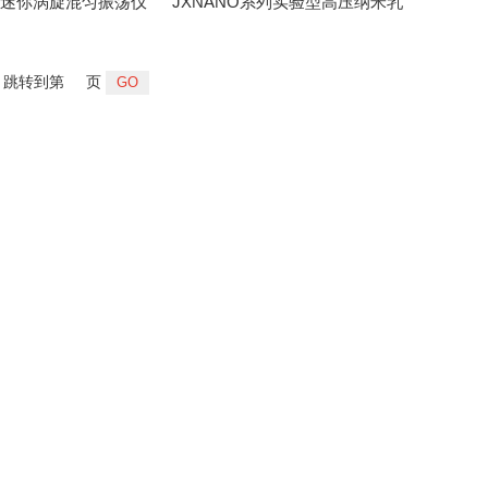
INI迷你涡旋混匀振荡仪
JXNANO系列实验型高压纳米乳
速4000rpm
化均质机
跳转到第
页