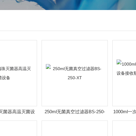
珠灭菌器高温灭菌设
250ml无菌真空过滤器BS-250-
1000ml
备
XT
接收瓶 