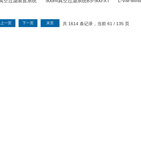
次性真空过滤装置系统
500ml真空过滤系统BS-500-XT
L-VM-M
辐照灭菌带刻度 货
转
43211
上一页
下一页
末页
共 1614 条记录，当前 61 / 135 页